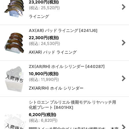
23,200
円
(税別)
(
税込
:
25,520
円
)
ライニング
AX(AR) パッド ライニング
[
4241J6
]
22,300
円
(税別)
(
税込
:
24,530
円
)
AX(AR) パッド ライニング
ZX(AR/RH) ホイル シリンダー
[
440287
]
10,900
円
(税別)
(
税込
:
11,990
円
)
ZX(AR/RH) ホイル シリンダー
シトロエン プルリエル 後期モデル リヤハッチ用
化粧プレート
[
8401HX
]
6,200
円
(税別)
(
税込
:
6,820
円
)
開閉スイッチ部分のゴムは良好な状態です。 本商