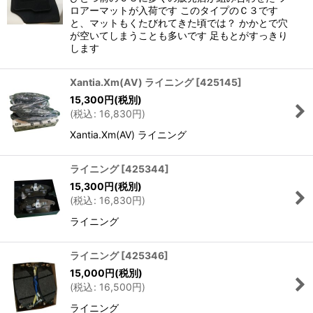
ロアーマットが入荷です このタイプのＣ３です
と、マットもくたびれてきた頃では？ かかとで穴
絞り込む
が空いてしまうことも多いです 足もとがすっきり
します
Xantia.Xm(AV) ライニング
[
425145
]
15,300
円
(税別)
(
税込
:
16,830
円
)
Xantia.Xm(AV) ライニング
ライニング
[
425344
]
15,300
円
(税別)
(
税込
:
16,830
円
)
ライニング
ライニング
[
425346
]
15,000
円
(税別)
(
税込
:
16,500
円
)
ライニング