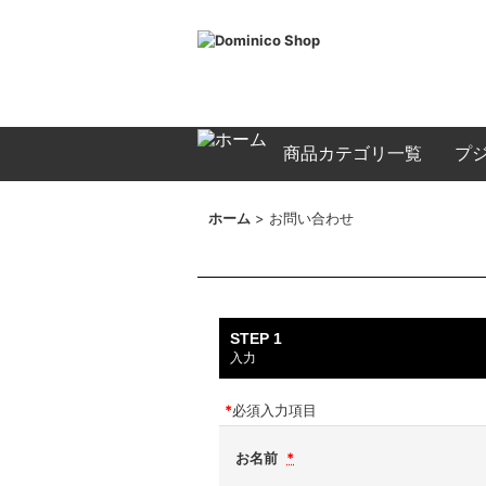
商品カテゴリ一覧
プ
カレンダー
店長日記
ホーム
>
お問い合わせ
STEP 1
入力
*
必須入力項目
お名前
*