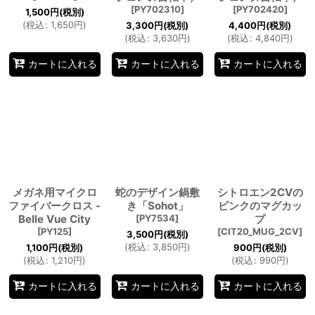
[
PY702310
]
[
PY702420
]
1,500
円
(税別)
(
税込
:
1,650
円
)
3,300
円
(税別)
4,400
円
(税別)
(
税込
:
3,630
円
)
(
税込
:
4,840
円
)
カートに入れる
カートに入れる
カートに入れる
メガネ用マイクロ
蛇のデザイン鍋敷
シトロエン2CVの
ファイバークロス -
き「Sohot」
ピンクのマグカッ
Belle Vue City
[
PY7534
]
プ
[
PY125
]
[
CIT20_MUG_2CV
]
3,500
円
(税別)
(
税込
:
3,850
円
)
1,100
円
(税別)
900
円
(税別)
(
税込
:
1,210
円
)
(
税込
:
990
円
)
カートに入れる
カートに入れる
カートに入れる