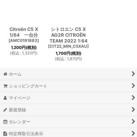
Citroën C5 X
シトロエン C5 X
1/64 一台分
AG2R CITROËN
[
AMC0191883
]
TEAM 2022 1:64
[
CIT22_MIN_C5XAU
]
1,200
円
(税別)
(
税込
:
1,320
円
)
1,700
円
(税別)
(
税込
:
1,870
円
)
ホーム
ショッピングカート
マイページ
新規登録
カレンダー
特定商取引法表示