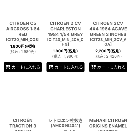
CITROËN C5
CITROËN 2 CV
CITROËN 2CV
AIRCROSS 1:64
CHARLESTON
4X4 1964 AGAVE
RED
1984 1/54 GREY
GREEN 3 INCHES
[
CIT20_MIN_COS
]
[
CIT23_MIN_2CV_C
[
CIT23_MIN_2CV_A
HG
]
GA
]
1,800
円
(税別)
1,800
円
(税別)
2,200
円
(税別)
(
税込
:
1,980
円
)
(
税込
:
1,980
円
)
(
税込
:
2,420
円
)
カートに入れる
カートに入れる
カートに入れる
CITROËN
シトロエン栓抜き
MEHARI CITROËN
TRACTION 3
[
AMC0952041
]
ORIGINS ENAMEL