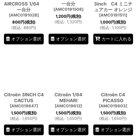
AIRCROSS 1/64
一台分
3inch C4 ミニチ
一台分
[
AMC0191508
]
ュアカー オレンジ
[
AMC0191028
]
[
AMC0191511
]
1,200
円
(税別)
(
税込
:
1,320
円
)
800
円
(税別)
1,000
円
(税別)
(
税込
:
880
円
)
(
税込
:
1,100
円
)
オプション選択
オプション選択
カートに入れる
Citroën 3INCH C4
Citroën 1/64
Citroën C4
CACTUS
MEHARI
PICASSO
[
AMC019647
]
[
AMC019612
]
[
AMC019603
]
1,500
円
(税別)
1,500
円
(税別)
1,500
円
(税別)
(
税込
:
1,650
円
)
(
税込
:
1,650
円
)
(
税込
:
1,650
円
)
オプション選択
オプション選択
オプション選択