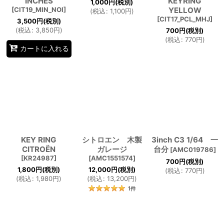
INCHES
KEYRING
1,000
円
(税別)
[
CIT19_MIN_NOI
]
YELLOW
(
税込
:
1,100
円
)
[
CIT17_PCL_MHJ
]
3,500
円
(税別)
(
税込
:
3,850
円
)
700
円
(税別)
(
税込
:
770
円
)
カートに入れる
KEY RING
シトロエン 木製
3inch C3 1/64 一
CITROËN
ガレージ
台分
[
AMC019786
]
[
KR24987
]
[
AMC1551574
]
700
円
(税別)
1,800
円
(税別)
12,000
円
(税別)
(
税込
:
770
円
)
(
税込
:
1,980
円
)
(
税込
:
13,200
円
)
1
件