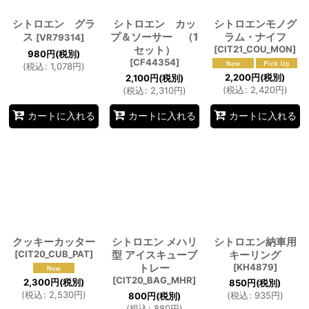
シトロエン グラ
シトロエン カッ
シトロエンモノグ
絞り込む
ス
プ＆ソーサー （1
ラム・ナイフ
[
VR79314
]
セット）
[
CIT21_COU_MON
]
980
円
(税別)
[
CF44354
]
(
税込
:
1,078
円
)
2,200
円
(税別)
2,100
円
(税別)
(
税込
:
2,420
円
)
(
税込
:
2,310
円
)
カートに入れる
カートに入れる
カートに入れる
クッキーカッター
シトロエン メハリ
シトロエン納車用
[
CIT20_CUB_PAT
]
型 アイスキューブ
キーリング
トレー
[
KH4879
]
[
CIT20_BAG_MHR
]
2,300
円
(税別)
850
円
(税別)
(
税込
:
2,530
円
)
(
税込
:
935
円
)
800
円
(税別)
(
税込
:
880
円
)