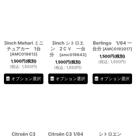
3inch Mehari ミニ
3inch シトロエ
Berlingo 1/64 一
チュアカー 1台
ン 2ＣＶ 一台
台分
[
AMC0192017
]
[
AMC019613
]
分
[
amc019643
]
1,500
円
(税別)
1,500
円
(税別)
(
税込
:
1,650
円
)
1,500
円
(税別)
(
税込
:
1,650
円
)
(
税込
:
1,650
円
)
オプション選択
オプション選択
オプション選択
Citroën C3
Citroën C3 1/64
シトロエン