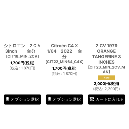
シトロエン 2ＣＶ
Citroën C4 X
2 CV 1979
3inch 一台分
1/64 2022 一台
ORANGE
[
CIT18_MIN_2CV
]
分
TANGERINE 3
[
CIT22_MIN64_C4X
]
INCHES
1,700
円
(税別)
[
CIT23_MIN_2CV_M
(
税込
:
1,870
円
)
1,700
円
(税別)
AN
]
(
税込
:
1,870
円
)
2,000
円
(税別)
(
税込
:
2,200
円
)
オプション選択
オプション選択
カートに入れる