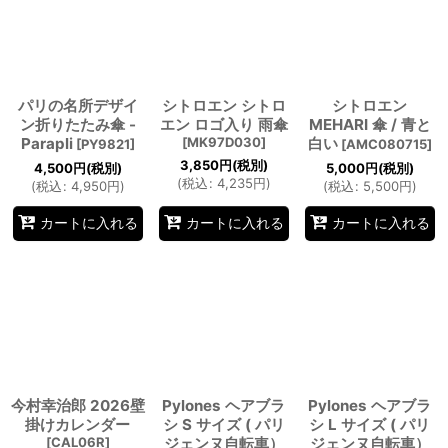
パリの名所デザイ
シトロエン シトロ
シトロエン
ン折りたたみ傘 -
エン ロゴ入り 雨傘
MEHARI 傘 / 青と
Parapli
[
MK97D030
]
白い
[
PY9821
]
[
AMC080715
]
3,850
円
(税別)
4,500
円
(税別)
5,000
円
(税別)
(
税込
:
4,235
円
)
(
税込
:
4,950
円
)
(
税込
:
5,500
円
)
カートに入れる
カートに入れる
カートに入れる
今村幸治郎 2026壁
Pylones ヘアブラ
Pylones ヘアブラ
掛けカレンダー
シ S サイズ ( パリ
シ L サイズ ( パリ
[
CAL06R
]
ジェンヌ自転車）
ジェンヌ自転車）