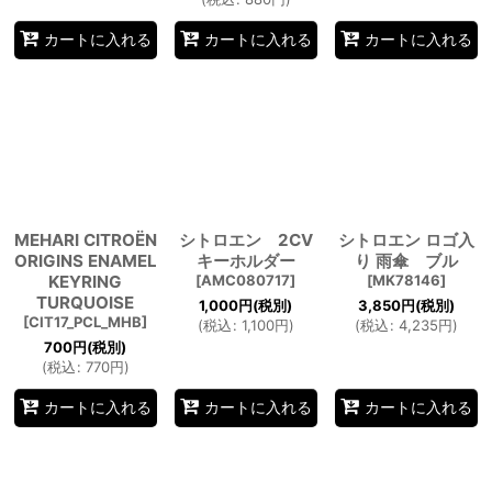
カートに入れる
カートに入れる
カートに入れる
MEHARI CITROËN
シトロエン 2CV
シトロエン ロゴ入
ORIGINS ENAMEL
キーホルダー
り 雨傘 ブル
KEYRING
[
AMC080717
]
[
MK78146
]
TURQUOISE
1,000
円
(税別)
3,850
円
(税別)
[
CIT17_PCL_MHB
]
(
税込
:
1,100
円
)
(
税込
:
4,235
円
)
700
円
(税別)
(
税込
:
770
円
)
カートに入れる
カートに入れる
カートに入れる