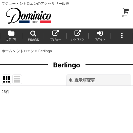
プジョー・シトロエンのアクセサリー販売
カート
カテゴリ
商品検索
プジョー
シトロエン
ログイン
ホーム
>
シトロエン
>
Berlingo
Berlingo
表示順変更
閉じる
26
件
表示数
:
並び順
:
絞り込む