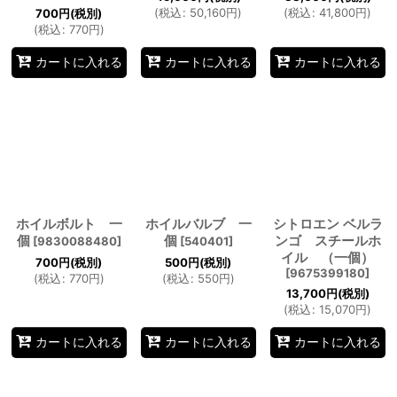
(
税込
:
50,160
円
)
(
税込
:
41,800
円
)
700
円
(税別)
(
税込
:
770
円
)
カートに入れる
カートに入れる
カートに入れる
ホイルボルト 一
ホイルバルブ 一
シトロエン ベルラ
個
個
ンゴ スチールホ
[
9830088480
]
[
540401
]
イル （一個）
700
円
(税別)
500
円
(税別)
[
9675399180
]
(
税込
:
770
円
)
(
税込
:
550
円
)
13,700
円
(税別)
(
税込
:
15,070
円
)
カートに入れる
カートに入れる
カートに入れる