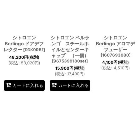
シトロエン
シトロエン ベルラ
シトロエン
Berlingo ドアデフ
ンゴ スチールホ
Berlingo アロマデ
レクター
イルとセンターキ
フューザー
[
DDK9RB1
]
ャップ （一個）
[
1607693080
]
48,200
円
(税別)
[
9675399180set
]
4,100
円
(税別)
(
税込
:
53,020
円
)
(
税込
:
4,510
円
)
15,900
円
(税別)
(
税込
:
17,490
円
)
カートに入れる
カートに入れる