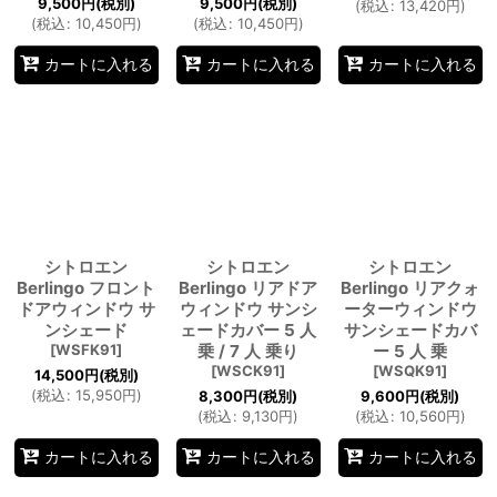
9,500
円
(税別)
9,500
円
(税別)
(
税込
:
13,420
円
)
(
税込
:
10,450
円
)
(
税込
:
10,450
円
)
カートに入れる
カートに入れる
カートに入れる
シトロエン
シトロエン
シトロエン
Berlingo フロント
Berlingo リアドア
Berlingo リアクォ
ドアウィンドウ サ
ウィンドウ サンシ
ーターウィンドウ
ンシェード
ェードカバー 5 人
サンシェードカバ
[
WSFK91
]
乗 / 7 人 乗り
ー 5 人 乗
[
WSCK91
]
[
WSQK91
]
14,500
円
(税別)
(
税込
:
15,950
円
)
8,300
円
(税別)
9,600
円
(税別)
(
税込
:
9,130
円
)
(
税込
:
10,560
円
)
カートに入れる
カートに入れる
カートに入れる