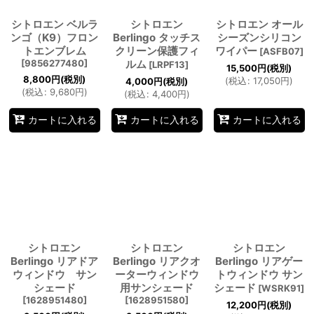
シトロエン ベルラ
シトロエン
シトロエン オール
ンゴ（K9）フロン
Berlingo タッチス
シーズンシリコン
トエンブレム
クリーン保護フィ
ワイパー
[
ASFB07
]
[
9856277480
]
ルム
[
LRPF13
]
15,500
円
(税別)
8,800
円
(税別)
(
税込
:
17,050
円
)
4,000
円
(税別)
(
税込
:
9,680
円
)
(
税込
:
4,400
円
)
カートに入れる
カートに入れる
カートに入れる
シトロエン
シトロエン
シトロエン
Berlingo リアドア
Berlingo リアクオ
Berlingo リアゲー
ウィンドウ サン
ーターウィンドウ
トウィンドウ サン
シェード
用サンシェード
シェード
[
WSRK91
]
[
1628951480
]
[
1628951580
]
12,200
円
(税別)