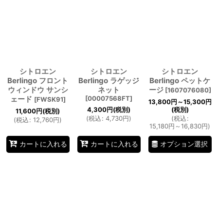
シトロエン
シトロエン
シトロエン
Berlingo フロント
Berlingo ラゲッジ
Berlingo ペットケ
ウィンドウ サンシ
ネット
ージ
[
1607076080
]
ェード
[
00007568FT
]
[
FWSK91
]
13,800
円
～15,300
円
4,300
円
(税別)
(税別)
11,600
円
(税別)
(
税込
:
4,730
円
)
(
税込
:
(
税込
:
12,760
円
)
15,180
円
～16,830
円
)
オプション選択
カートに入れる
カートに入れる