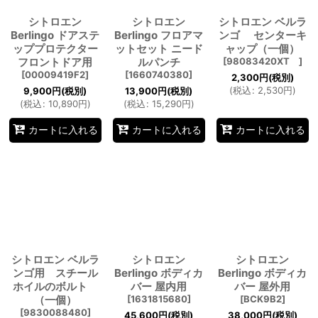
シトロエン
シトロエン
シトロエン ベルラ
Berlingo ドアステ
Berlingo フロアマ
ンゴ センターキ
ッププロテクター
ットセット ニード
ャップ（一個）
フロントドア用
ルパンチ
[
98083420XT
]
[
00009419F2
]
[
1660740380
]
2,300
円
(税別)
(
税込
:
2,530
円
)
9,900
円
(税別)
13,900
円
(税別)
(
税込
:
10,890
円
)
(
税込
:
15,290
円
)
カートに入れる
カートに入れる
カートに入れる
シトロエン ベルラ
シトロエン
シトロエン
ンゴ用 スチール
Berlingo ボディカ
Berlingo ボディカ
ホイルのボルト
バー 屋内用
バー 屋外用
（一個）
[
1631815680
]
[
BCK9B2
]
[
9830088480
]
45,600
円
(税別)
38,000
円
(税別)