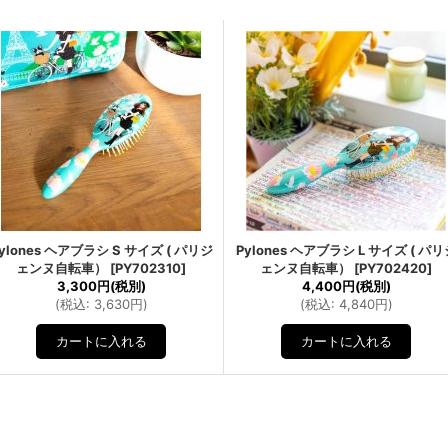
ylones ヘアブラシ S サイズ ( パリジ
Pylones ヘアブラシ L サイズ ( パリ
ェンヌ自転車）
[
PY702310
]
ェンヌ自転車）
[
PY702420
]
3,300円
(税別)
4,400円
(税別)
(
税込
:
3,630円
)
(
税込
:
4,840円
)