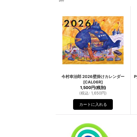
5
件
今村幸治郎 2026壁掛けカレンダー
P
[
CAL06R
]
1,500円
(税別)
(
税込
:
1,650円
)