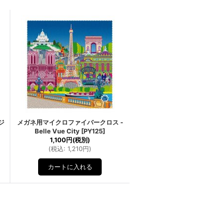
ジ
メガネ用マイクロファイバークロス -
Belle Vue City
[
PY125
]
1,100円
(税別)
(
税込
:
1,210円
)