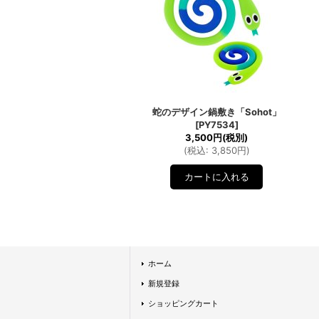
蛇のデザイン鍋敷き「Sohot」
[
PY7534
]
3,500円
(税別)
(
税込
:
3,850円
)
ホーム
新規登録
ショッピングカート