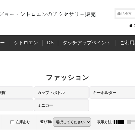
ー
シトロエン
DS
タッチアップペイント
ご利用
ファッション
雑貨
カップ・ボトル
キーホルダー
ミニカー
並び順
:
在庫あり
表示方法
: