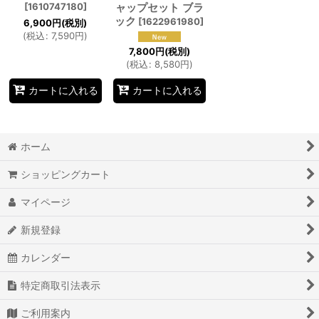
[
1610747180
]
ャップセット ブラ
ック
[
1622961980
]
6,900
円
(税別)
(
税込
:
7,590
円
)
7,800
円
(税別)
(
税込
:
8,580
円
)
カートに入れる
カートに入れる
ホーム
ショッピングカート
マイページ
新規登録
カレンダー
特定商取引法表示
ご利用案内