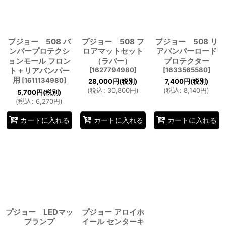
絞り込む
プジョー 508 バ
プジョー 508 フ
プジョー 508 リ
ンパープロテクシ
ロアマットセット
アバンパーロード
ョンモール フロン
（ラバー）
プロテクター
ト＋リアバンパー
[
1627794980
]
[
1633565580
]
用
[
1611134980
]
28,000
円
(税別)
7,400
円
(税別)
(
税込
:
30,800
円
)
(
税込
:
8,140
円
)
5,700
円
(税別)
(
税込
:
6,270
円
)
カートに入れる
カートに入れる
カートに入れる
プジョー LEDマッ
プジョー アロイホ
プランプ
イール センターキ