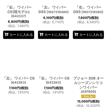
「右」 ワイパー
「左」 ワイパー
「右」 ワイパー
C5(現モデル)
DS5
DS5
[
1607219480
]
[
1607219280
]
[
642337
]
6,100
円
(税別)
7,800
円
(税別)
6,800
円
(税別)
(
税込
:
6,710
円
)
(
税込
:
8,580
円
)
(
税込
:
7,480
円
)
カートに入れる
カートに入れる
カートに入れる
「左」 ワイパー C6
「右」 ワイパー C6
プジョー 308 オー
[
6423K3
]
[
6423K3
]
ルシーズンシリコ
ンワイパー
7,100
円
(税別)
7,100
円
(税別)
[
ASFB08
]
(
税込
:
7,810
円
)
(
税込
:
7,810
円
)
15,000
円
(税別)
(
税込
:
16,500
円
)