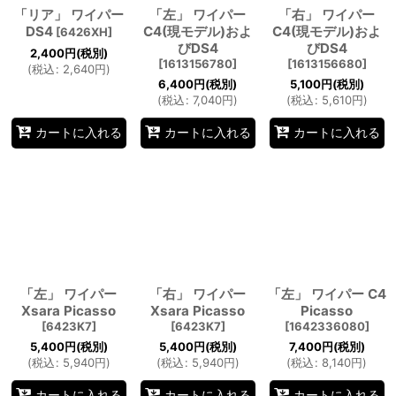
「リア」 ワイパー
「左」 ワイパー
「右」 ワイパー
DS4
C4(現モデル)およ
C4(現モデル)およ
[
6426XH
]
びDS4
びDS4
2,400
円
(税別)
[
1613156780
]
[
1613156680
]
(
税込
:
2,640
円
)
6,400
円
(税別)
5,100
円
(税別)
(
税込
:
7,040
円
)
(
税込
:
5,610
円
)
カートに入れる
カートに入れる
カートに入れる
「左」 ワイパー
「右」 ワイパー
「左」 ワイパー C4
Xsara Picasso
Xsara Picasso
Picasso
[
6423K7
]
[
6423K7
]
[
1642336080
]
5,400
円
(税別)
5,400
円
(税別)
7,400
円
(税別)
(
税込
:
5,940
円
)
(
税込
:
5,940
円
)
(
税込
:
8,140
円
)
カートに入れる
カートに入れる
カートに入れる