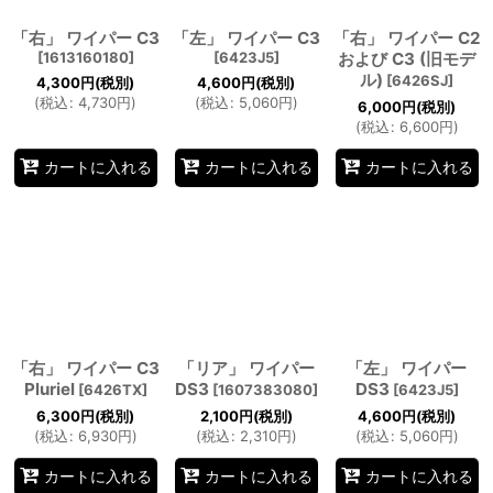
「右」 ワイパー C3
「左」 ワイパー C3
「右」 ワイパー C2
絞り込む
[
1613160180
]
[
6423J5
]
および C3 (旧モデ
ル)
[
6426SJ
]
4,300
円
(税別)
4,600
円
(税別)
(
税込
:
4,730
円
)
(
税込
:
5,060
円
)
6,000
円
(税別)
(
税込
:
6,600
円
)
カートに入れる
カートに入れる
カートに入れる
「右」 ワイパー C3
「リア」 ワイパー
「左」 ワイパー
Pluriel
DS3
DS3
[
6426TX
]
[
1607383080
]
[
6423J5
]
6,300
円
(税別)
2,100
円
(税別)
4,600
円
(税別)
(
税込
:
6,930
円
)
(
税込
:
2,310
円
)
(
税込
:
5,060
円
)
カートに入れる
カートに入れる
カートに入れる