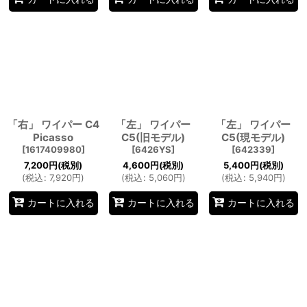
「右」 ワイパー C4
「左」 ワイパー
「左」 ワイパー
Picasso
C5(旧モデル)
C5(現モデル)
[
1617409980
]
[
6426YS
]
[
642339
]
7,200
円
(税別)
4,600
円
(税別)
5,400
円
(税別)
(
税込
:
7,920
円
)
(
税込
:
5,060
円
)
(
税込
:
5,940
円
)
カートに入れる
カートに入れる
カートに入れる