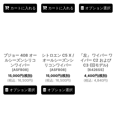
オプション選択
カートに入れる
カートに入れる
プジョー 408 オー
シトロエン C5 X /
「左」 ワイパー ワ
ルシーズンシリコ
オールシーズンシ
イパー C2 および
ンワイパー
リコンワイパー
C3 (旧モデル)
[
ASFB08
]
[
ASFB08
]
[
6426SS
]
15,000
円
(税別)
15,000
円
(税別)
4,400
円
(税別)
(
税込
:
16,500
円
)
(
税込
:
16,500
円
)
(
税込
:
4,840
円
)
オプション選択
オプション選択