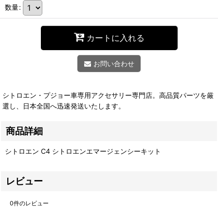
数量
:
カートに入れる
お問い合わせ
シトロエン・プジョー車専用アクセサリー専門店。高品質パーツを厳
選し、日本全国へ迅速発送いたします。
商品詳細
シトロエン C4 シトロエンエマージェンシーキット
レビュー
0
件のレビュー