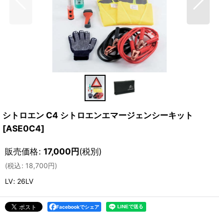
シトロエン C4 シトロエンエマージェンシーキット
[
ASE0C4
]
販売価格
:
17,000
円
(税別)
(
税込
:
18,700
円
)
LV
:
26LV
Facebookでシェア