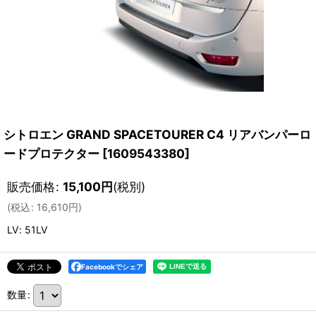
シトロエン GRAND SPACETOURER C4 リアバンパーロ
ードプロテクター
[
1609543380
]
販売価格
:
15,100
円
(税別)
(
税込
:
16,610
円
)
LV
:
51LV
Facebookでシェア
数量
: