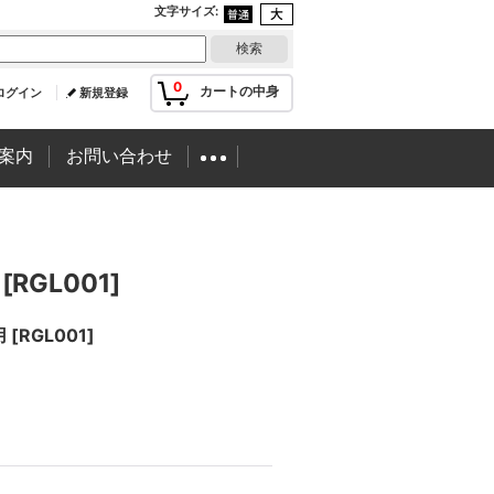
文字サイズ
:
0
カートの中身
ログイン
新規登録
案内
お問い合わせ
[
RGL001
]
用
[
RGL001
]