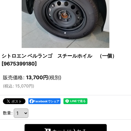
シトロエン ベルランゴ スチールホイル （一個）
[
9675399180
]
販売価格
:
13,700
円
(税別)
(
税込
:
15,070
円
)
Facebookでシェア
数量
: