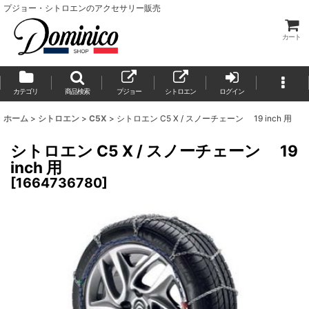
プジョー・シトロエンのアクセサリー販売
カート
カテゴリ
商品検索
プジョー
シトロエン
ログイン
ホーム
>
シトロエン
>
C5X
>
シトロエン C5 X / スノーチェーン 19 inch 用
シトロエン C5 X / スノーチェーン 19
inch 用
[
1664736780
]