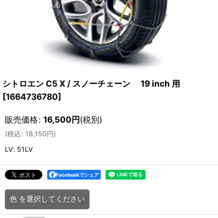
シトロエン C5 X / スノーチェーン 19 inch 用
[
1664736780
]
販売価格
:
16,500
円
(税別)
(
税込
:
18,150
円
)
LV
:
51LV
Facebookでシェア
色
を選択してください