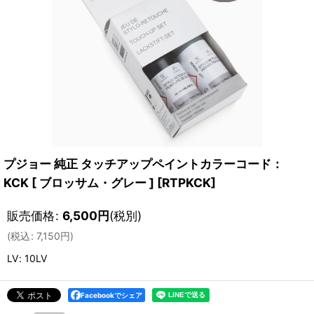
プジョー 純正 タッチアップペイントカラーコード：
KCK [ ブロッサム・グレー ]
[
RTPKCK
]
販売価格
:
6,500
円
(税別)
(
税込
:
7,150
円
)
LV
:
10LV
Facebookでシェア