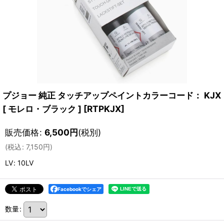
プジョー 純正 タッチアップペイントカラーコード： KJX
[ モレロ・ブラック ]
[
RTPKJX
]
販売価格
:
6,500
円
(税別)
(
税込
:
7,150
円
)
LV
:
10LV
Facebookでシェア
数量
: