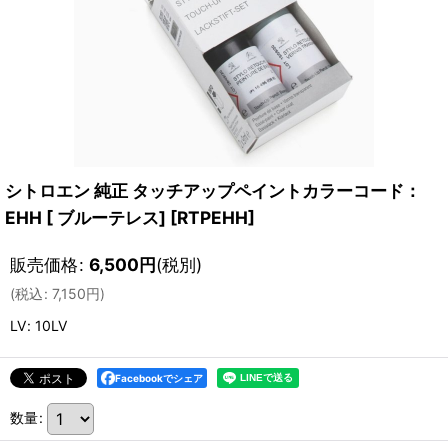
シトロエン 純正 タッチアップペイントカラーコード：
EHH [ ブルーテレス]
[
RTPEHH
]
販売価格
:
6,500
円
(税別)
(
税込
:
7,150
円
)
LV
:
10LV
Facebookでシェア
数量
: