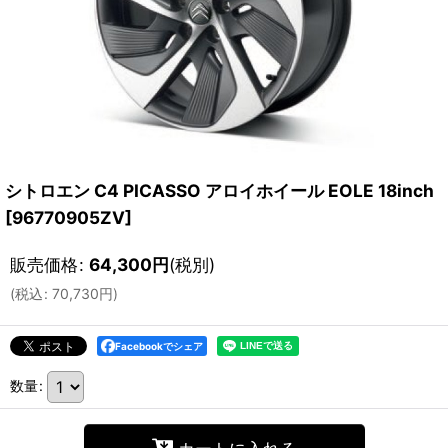
シトロエン C4 PICASSO アロイホイール EOLE 18inch
[
96770905ZV
]
販売価格
:
64,300
円
(税別)
(
税込
:
70,730
円
)
Facebookでシェア
数量
: