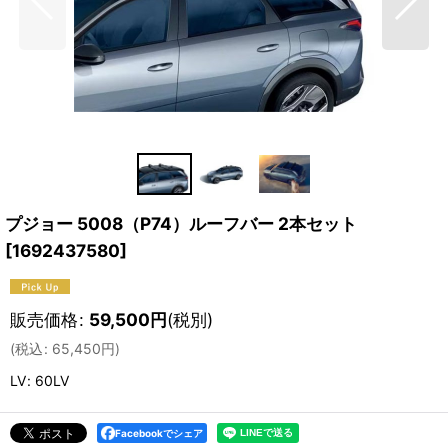
プジョー 5008（P74）ルーフバー 2本セット
[
1692437580
]
販売価格
:
59,500
円
(税別)
(
税込
:
65,450
円
)
LV
:
60LV
Facebookでシェア