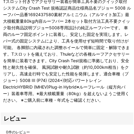
Tスロット付きでアクセサリー装着が簡単工具不要のクイック取付
システムCity Crash Test 規格認証商品仕様商品名プジョー 5008 ル
ーフバー品番1692437580素材アルミニウム（アルマイト加工）最
大積載重量80kg内容ルーフバー 2本セット取付方法工具不要クイッ
ク取付商品説明プジョー5008専用設計の純正ルーフバーです。 車
両のルーフ固定ポイントに装着し、安定した固定を実現します。レ
バー式の固定システムにより、工具を使用せず短時間で取り付けが
可能。 各脚部に内蔵された調整ホイールで簡単に固定・解除できま
す。Tスロットを備えており、Thuleなどの各種ルーフアクセサリー
を簡単に装着できます。City Crash Test規格に準拠しており、安全
性と耐久性を確保。 風洞試験や耐久試験（約10,000km相当）をク
リアし、高速走行時でも安定した性能を発揮します。適合車種（プ
ジョー）5008 III (P74) (2024+)対応パワートレイン
ElectricHYBRID (MHEV)Plug-in Hybrid※ルーフレール（縦方向バ
ー）装着車専用。※最大積載重量（80kg）を超えないようご使用く
ださい。 ※ご購入前に車種・年式をご確認ください。
レビュー
0
件のレビュー