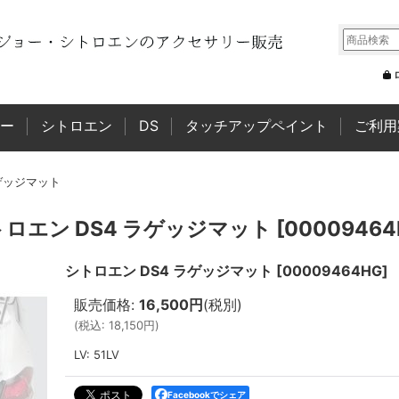
ー
シトロエン
DS
タッチアップペイント
ご利用
ラゲッジマット
ロエン DS4 ラゲッジマット
[
00009464
シトロエン DS4 ラゲッジマット
[
00009464HG
]
販売価格
:
16,500円
(税別)
(
税込
:
18,150円
)
LV
:
51LV
Facebookでシェア