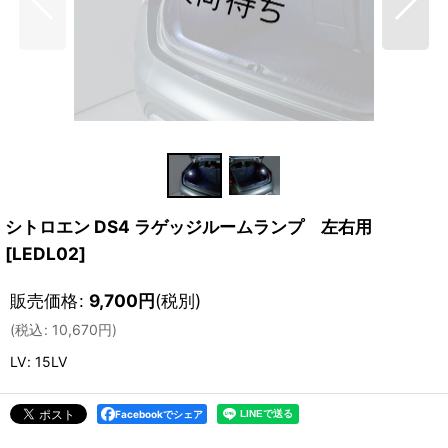
シトロエン DS4 ラゲッジルームランプ 左右用
[
LEDL02
]
販売価格
:
9,700
円
(税別)
(
税込
:
10,670
円
)
LV
:
15LV
Facebookでシェア