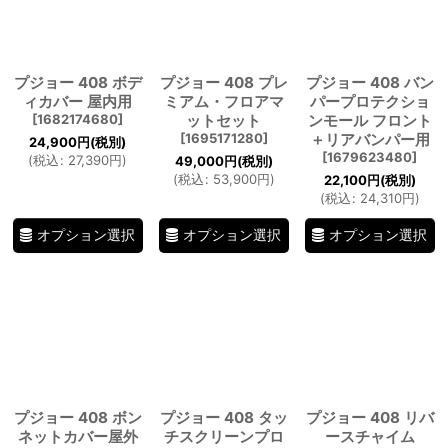
絞り込む
プジョー 408 ボデ
プジョー 408 プレ
プジョー 408 バン
ィカバー 屋内用
ミアム・フロアマ
パープロテクショ
[
1682174680
]
ットセット
ンモール フロント
[
1695171280
]
＋リアバンパー用
24,900
円
(税別)
[
1679623480
]
(
税込
:
27,390
円
)
49,000
円
(税別)
(
税込
:
53,900
円
)
22,100
円
(税別)
(
税込
:
24,310
円
)
オプション選択
オプション選択
オプション選択
プジョー 408 ボン
プジョー 408 タッ
プジョー 408 リバ
ネットカバー屋外
チスクリーンプロ
ースチャイム