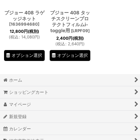
プジョー 408 ラゲ
プジョー 408 タッ
ッジネット
チスクリーンプロ
[
1636994680
]
テクトフィルムi-
toggle用
[
LRPF09
]
12,800
円
(税別)
(
税込
:
14,080
円
)
2,400
円
(税別)
(
税込
:
2,640
円
)
オプション選択
オプション選択
ホーム
ショッピングカート
マイページ
新規登録
カレンダー