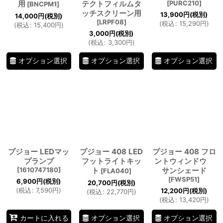
用
テクトフィルムタ
[
PURC210
]
[
BNCPM1
]
ッチスクリーン用
13,900
円
(税別)
14,000
円
(税別)
[
LRPF08
]
(
税込
:
15,290
円
)
(
税込
:
15,400
円
)
3,000
円
(税別)
(
税込
:
3,300
円
)
オプション選択
オプション選択
オプション選択
プジョー LEDマッ
プジョー 408 LED
プジョー 408 フロ
プランプ
フットライトキッ
ントウィンドウ
[
1610747180
]
ト
サンシェード
[
FLA040
]
[
FWSP51
]
6,900
円
(税別)
20,700
円
(税別)
(
税込
:
7,590
円
)
12,200
円
(税別)
(
税込
:
22,770
円
)
(
税込
:
13,420
円
)
オプション選択
オプション選択
カートに入れる