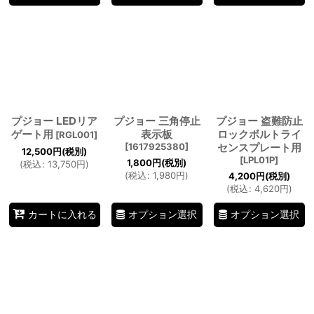
プジョー LEDリア
プジョー 三角停止
プジョー 盗難防止
ゲート用
表示板
ロックボルトライ
[
RGL001
]
[
1617925380
]
センスプレート用
12,500
円
(税別)
[
LPL01P
]
1,800
円
(税別)
(
税込
:
13,750
円
)
(
税込
:
1,980
円
)
4,200
円
(税別)
(
税込
:
4,620
円
)
オプション選択
オプション選択
カートに入れる