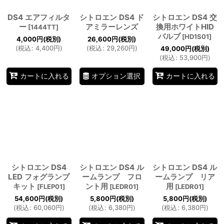
DS4 エアフィルタ
シトロエン DS4 ド
シトロエン DS4 交
ー
アミラーレンズ
換用ホワイトHID
[
1444TT
]
バルブ
[
HD1S01
]
4,000
円
(税別)
26,600
円
(税別)
(
税込
:
4,400
円
)
(
税込
:
29,260
円
)
49,000
円
(税別)
(
税込
:
53,900
円
)
オプション選択
カートに入れる
カートに入れる
シトロエン DS4
シトロエン DS4 ル
シトロエン DS4 ル
LED フォグランプ
ームランプ フロ
ームランプ リア
キット
ント用
用
[
FLEP01
]
[
LEDR01
]
[
LEDR01
]
54,600
円
(税別)
5,800
円
(税別)
5,800
円
(税別)
(
税込
:
60,060
円
)
(
税込
:
6,380
円
)
(
税込
:
6,380
円
)