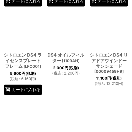
カートに入れる
カートに入れる
カートに入れる
シトロエン DS4 ラ
DS4 オイルフィル
シトロエン DS4 リ
イセンスプレート
ター
アドアウインドー
[
1109AH
]
フレーム
サンシェード
[
LFC001
]
2,000
円
(税別)
[
00009459H9
]
(
税込
:
2,200
円
)
5,600
円
(税別)
11,100
円
(税別)
(
税込
:
6,160
円
)
(
税込
:
12,210
円
)
カートに入れる