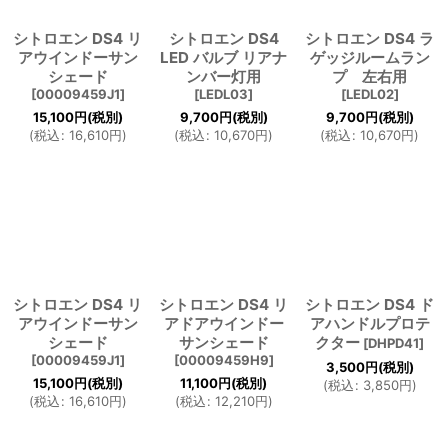
シトロエン DS4 リ
シトロエン DS4
シトロエン DS4 ラ
アウインドーサン
LED バルブ リアナ
ゲッジルームラン
シェード
ンバー灯用
プ 左右用
[
00009459J1
]
[
LEDL03
]
[
LEDL02
]
15,100
円
(税別)
9,700
円
(税別)
9,700
円
(税別)
(
税込
:
16,610
円
)
(
税込
:
10,670
円
)
(
税込
:
10,670
円
)
シトロエン DS4 リ
シトロエン DS4 リ
シトロエン DS4 ド
アウインドーサン
アドアウインドー
アハンドルプロテ
シェード
サンシェード
クター
[
DHPD41
]
[
00009459J1
]
[
00009459H9
]
3,500
円
(税別)
15,100
円
(税別)
11,100
円
(税別)
(
税込
:
3,850
円
)
(
税込
:
16,610
円
)
(
税込
:
12,210
円
)