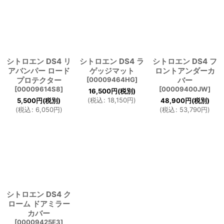
シトロエン DS4 リ
シトロエン DS4 ラ
シトロエン DS4 フ
アバンパー ロード
ゲッジマット
ロントアンダーカ
プロテクター
[
00009464HG
]
バー
[
00009614S8
]
[
00009400JW
]
16,500
円
(税別)
(
税込
:
18,150
円
)
5,500
円
(税別)
48,900
円
(税別)
(
税込
:
6,050
円
)
(
税込
:
53,790
円
)
シトロエン DS4 ク
ローム ドアミラー
カバー
[
00009425E3
]