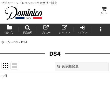
プジョー・シトロエンのアクセサリー販売
カート
カテゴリ
商品検索
プジョー
シトロエン
ログイン
ホーム
>
DS
>
DS4
DS4
表示順変更
閉じる
19
件
表示数
:
並び順
:
絞り込む